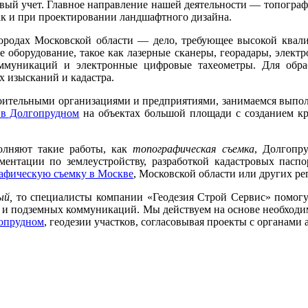
вый учет. Главное направление нашей деятельности — топографи
так и при проектировании ландшафтного дизайна.
ородах Московской области — дело, требующее высокой ква
е оборудование, такое как лазерные сканеры, георадары, элект
муникаций и электронные цифровые тахеометры. Для обра
 изысканий и кадастра.
роительными организациями и предприятиями, занимаемся выпо
 в Долгопрудном
на объектах большой площади с созданием к
олняют такие работы, как
топографическая съемка
, Долгопр
ментации по землеустройству, разработкой кадастровых паспо
афическую съемку в Москве
, Московской области или других ре
ый,
то специалисты компании «Геодезия Строй Сервис» помогут
ий и подземных коммуникаций. Мы действуем на основе необход
гопрудном
, геодезии участков, согласовывая проекты с органами 