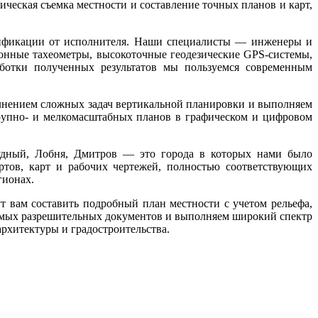
ческая съемка местности и составление точных планов и карт,
лификации от исполнителя. Наши специалисты — инженеры и
ронные тахеометры, высокоточные геодезические GPS-системы,
ботки полученных результатов мы пользуемся современным
лнением сложных задач вертикальной планировки и выполняем
рупно- и мелкомасштабных планов в графическом и цифровом
удный, Лобня, Дмитров — это города в которых нами было
ртов, карт и рабочих чертежей, полностью соответствующих
гионах.
 вам составить подробный план местности с учетом рельефа,
имых разрешительных документов и выполняем широкий спектр
архитектуры и градостроительства.