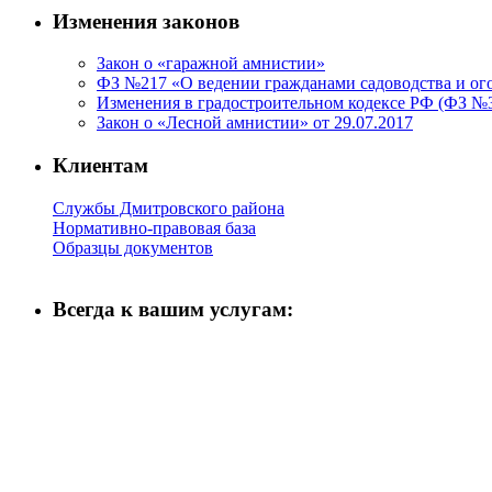
Изменения законов
Закон о «гаражной амнистии»
ФЗ №217 «О ведении гражданами садоводства и ого
Изменения в градостроительном кодексе РФ (ФЗ №34
Закон о «Лесной амнистии» от 29.07.2017
Клиентам
Службы Дмитровского района
Нормативно-правовая база
Образцы документов
Всегда к вашим услугам: