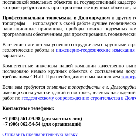
постановкой земельных объектов на государственный кадастро
которые требуются как при строительстве крупных объектов, 
Профессиональная топосъемка в Долгопрудном
и других г
топографы — используют в своей работе лучшее геодезическо
навигационные приемники, приборы поиска подземных ком
программным обеспечением для проектирования, геодезических
В течение пяти лет мы успешно сотрудничаем с крупными ст
геологические работы и
инженерно-геодезические изыскания
вариантах.
Компетентные инженеры нашей компании качественно вып
исследовано немало крупных объектов с составлением доку
требованиям СНиП. При необходимости мы выполняем
топогр
Если вам требуются
опытные топографисты в г. Долгопрудн
имеющихся на участке зданий и построек, зеленых насажден
работ по
геодезическому сопровождению строительства в Дол
Контактные телефоны:
+7 (905) 561-09-98 (для частных лиц)
+7 (906) 062-54-54 (для организаций)
Отправить предварительную заявку