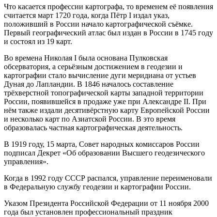
Что касается профессии картографа, то временем её появления
считается март 1720 года, когда Пётр I издал указ,
положивший в России начало картографической съёмке.
Первый географический атлас был издан в России в 1745 году
и состоял из 19 карт.
Во времена Николая I была основана Пулковская
обсерватория, а серьёзным достижением в геодезии и
картографии стало вычисление дуги меридиана от устьев
Дуная до Лапландии. В 1846 началось составление
трёхверстной топографической карты западной территории
России, появившейся в продаже уже при Александре II. При
нём также издали десятивёрстную карту Европейской России
и несколько карт по Азиатской России. В это время
образовалась частная картографическая деятельность.
В 1919 году, 15 марта, Совет народных комиссаров России
подписал Декрет «Об образовании Высшего геодезического
управления».
Когда в 1992 году СССР распался, управление переименовали
в Федеральную службу геодезии и картографии России.
Указом Президента Российской Федерации от 11 ноября 2000
года был установлен профессиональный праздник