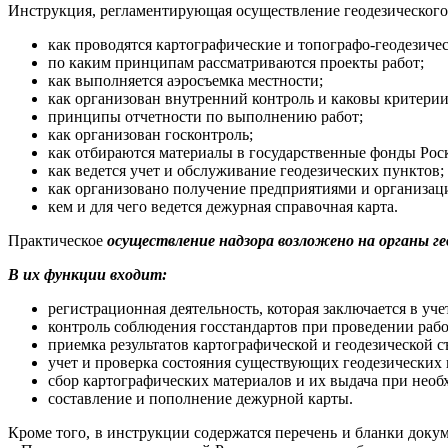
Инструкция, регламентирующая осуществление геодезического 
как проводятся картографические и топографо-геодезиче
по каким принципам рассматриваются проекты работ;
как выполняется аэросъемка местности;
как организован внутренний контроль и каковы критерии
принципы отчетности по выполнению работ;
как организован госконтроль;
как отбираются материалы в государственные фонды Рос
как ведется учет и обслуживание геодезических пунктов;
как организовано получение предприятиями и организац
кем и для чего ведется дежурная справочная карта.
Практическое
осуществление надзора возложено на органы ге
В их функции входит:
регистрационная деятельность, которая заключается в уч
контроль соблюдения госстандартов при проведении рабо
приемка результатов картографической и геодезической с
учет и проверка состояния существующих геодезических 
сбор картографических материалов и их выдача при нео
составление и пополнение дежурной карты.
Кроме того, в инструкции содержатся перечень и бланки доку