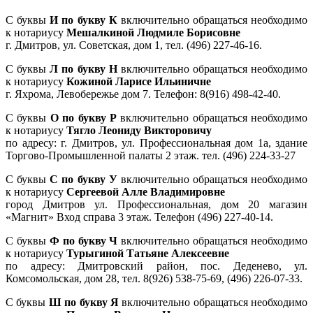
С буквы
И по букву К
включительно обращаться необходимо
к нотариусу
Мешалкиной Людмиле Борисовне
г. Дмитров, ул. Советская, дом 1, тел. (496) 227-46-16.
С буквы
Л по букву Н
включительно обращаться необходимо
к нотариусу
Кожиной Ларисе Ильиничне
г. Яхрома, Левобережье дом 7. Телефон: 8(916) 498-42-40.
С буквы
О по букву Р
включительно обращаться необходимо
к нотариусу
Тягло Леониду Викторовичу
по адресу: г. Дмитров, ул. Профессиональная дом 1а, здание
Торгово-Промышленной палаты 2 этаж. тел. (496) 224-33-27
С буквы
С по букву У
включительно обращаться необходимо
к нотариусу
Сергеевой Алле Владимировне
город Дмитров ул. Профессиональная, дом 20 магазин
«Магнит» Вход справа 3 этаж. Телефон (496) 227-40-14.
С буквы
Ф по букву Ч
включительно обращаться необходимо
к нотариусу
Турыгиной Татьяне Алексеевне
по адресу: Дмитровский район, пос. Деденево, ул.
Комсомольская, дом 28, тел. 8(926) 538-75-69, (496) 226-07-33.
С буквы
Ш по букву Я
включительно обращаться необходимо